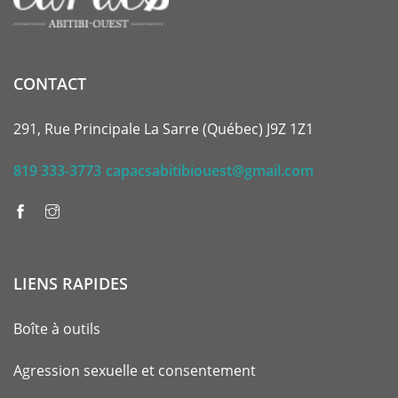
CONTACT
291, Rue Principale
La Sarre (Québec)
J9Z 1Z1
819 333-3773
capacsabitibiouest@gmail.com
LIENS RAPIDES
Boîte à outils
Agression sexuelle et consentement