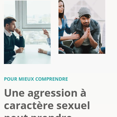
POUR MIEUX COMPRENDRE
Une agression à
caractère sexuel