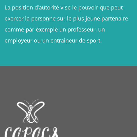
La position d’autorité vise le pouvoir que peut
exercer la personne sur le plus jeune partenaire
comme par
exemple un professeur, un
employeur ou un entraineur de sport.